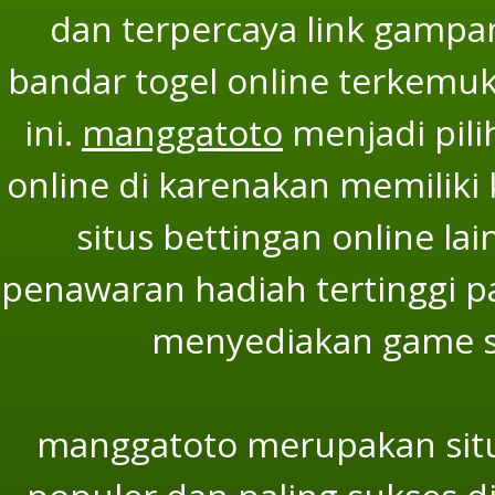
dan terpercaya link gampan
bandar togel online terkemuka
ini.
manggatoto
menjadi pili
online di karenakan memiliki 
situs bettingan online l
penawaran hadiah tertinggi p
menyediakan game slo
manggatoto merupakan situ