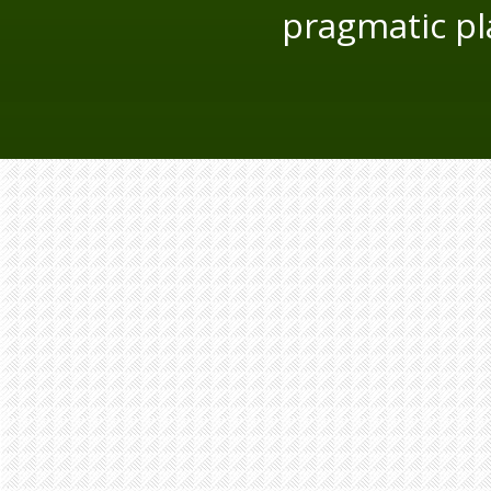
pragmatic p