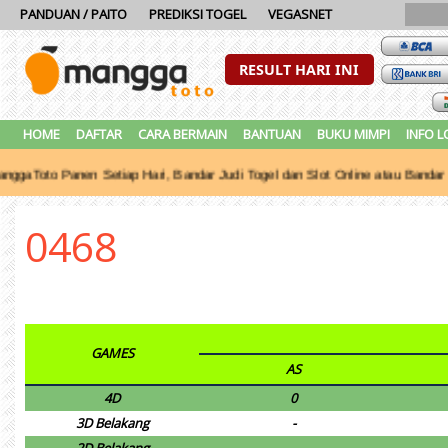
PANDUAN / PAITO
PREDIKSI TOGEL
VEGASNET
RESULT HARI INI
HOME
DAFTAR
CARA BERMAIN
BANTUAN
BUKU MIMPI
INFO 
oto Panen Setiap Hari, Bandar Judi Togel dan Slot Online atau Bandar S
0468
GAMES
AS
4D
0
3D Belakang
-