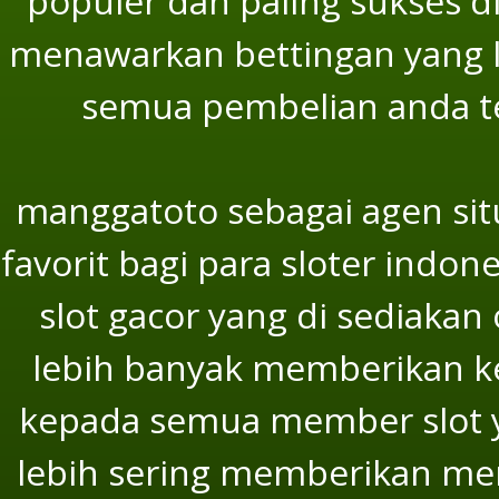
populer dan paling sukses d
menawarkan bettingan yang l
semua pembelian anda te
manggatoto sebagai agen si
favorit bagi para sloter indone
slot gacor yang di sediaka
lebih banyak memberikan 
kepada semua member slot y
lebih sering memberikan m