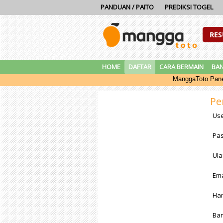
PANDUAN / PAITO
PREDIKSI TOGEL
RES
HOME
DAFTAR
CARA BERMAIN
BA
ManggaToto Panen Set
Pe
Us
Pa
Ula
Ema
Ha
Ba