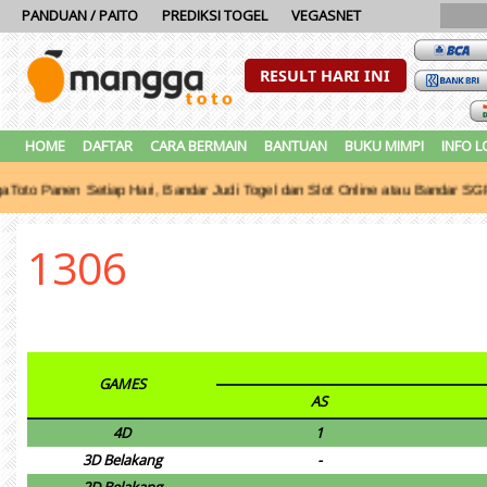
PANDUAN / PAITO
PREDIKSI TOGEL
VEGASNET
RESULT HARI INI
HOME
DAFTAR
CARA BERMAIN
BANTUAN
BUKU MIMPI
INFO 
Panen Setiap Hari, Bandar Judi Togel dan Slot Online atau Bandar SGP T
1306
GAMES
AS
4D
1
3D Belakang
-