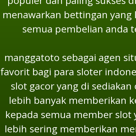
populer dan paling sukses d
menawarkan bettingan yang l
semua pembelian anda te
manggatoto sebagai agen si
favorit bagi para sloter indone
slot gacor yang di sediaka
lebih banyak memberikan 
kepada semua member slot y
lebih sering memberikan m