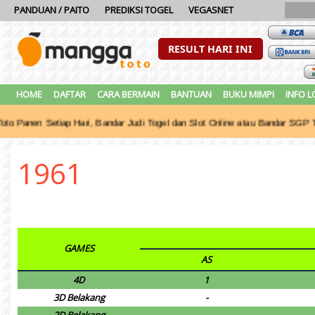
PANDUAN / PAITO
PREDIKSI TOGEL
VEGASNET
RESULT HARI INI
HOME
DAFTAR
CARA BERMAIN
BANTUAN
BUKU MIMPI
INFO 
nen Setiap Hari, Bandar Judi Togel dan Slot Online atau Bandar SGP Ter
1961
GAMES
AS
4D
1
3D Belakang
-