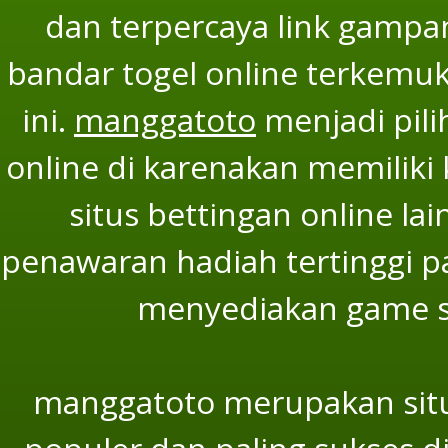
dan terpercaya link gampan
bandar togel online terkemuka
ini.
manggatoto
menjadi pili
online di karenakan memiliki 
situs bettingan online l
penawaran hadiah tertinggi p
menyediakan game slo
manggatoto merupakan situ