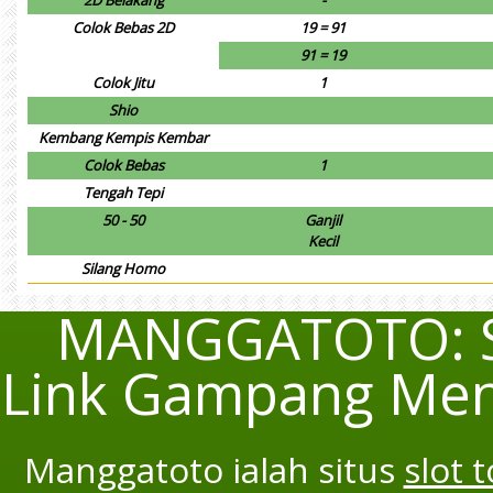
2D Belakang
-
Colok Bebas 2D
19 = 91
91 = 19
Colok Jitu
1
Shio
Kembang Kempis Kembar
Colok Bebas
1
Tengah Tepi
50 - 50
Ganjil
Kecil
Silang Homo
MANGGATOTO: Si
Link Gampang Men
Manggatoto ialah situs
slot 