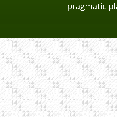
pragmatic p