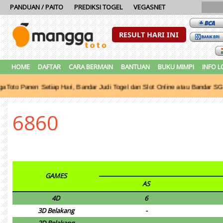
PANDUAN / PAITO
PREDIKSI TOGEL
VEGASNET
RESULT HARI INI
HOME
DAFTAR
CARA BERMAIN
BANTUAN
BUKU MIMPI
INFO 
 Panen Setiap Hari, Bandar Judi Togel dan Slot Online atau Bandar SGP 
6860
GAMES
AS
4D
6
3D Belakang
-