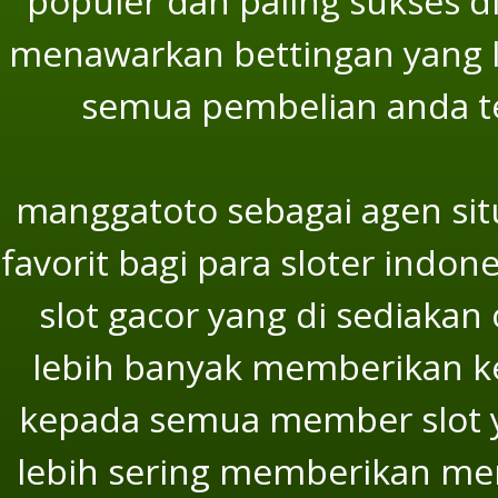
populer dan paling sukses d
menawarkan bettingan yang l
semua pembelian anda te
manggatoto sebagai agen si
favorit bagi para sloter indone
slot gacor yang di sediaka
lebih banyak memberikan 
kepada semua member slot y
lebih sering memberikan m