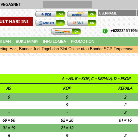
VEGASNET
ULT HARI INI
+62823151196
NTUAN
BUKU MIMPI
INFO LOMBA
PROMOTION
Hari, Bandar Judi Togel dan Slot Online atau Bandar SGP Terpercaya
A = AS, B = KOP, C = KEPALA, D = EKOR
AS
KOP
KEPALA
6
9
2
-
9
2
-
-
2
69 = 96
62 = 26
61 = 16
91 = 19
21 = 12
6
9
2