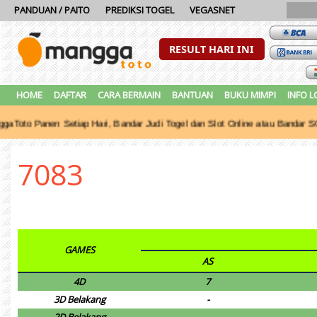
PANDUAN / PAITO
PREDIKSI TOGEL
VEGASNET
RESULT HARI INI
HOME
DAFTAR
CARA BERMAIN
BANTUAN
BUKU MIMPI
INFO 
o Panen Setiap Hari, Bandar Judi Togel dan Slot Online atau Bandar SGP
7083
GAMES
AS
4D
7
3D Belakang
-