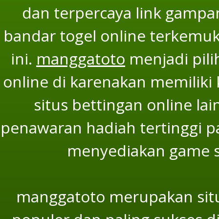
dan terpercaya link gampan
bandar togel online terkemuka
ini.
manggatoto
menjadi pili
online di karenakan memiliki 
situs bettingan online l
penawaran hadiah tertinggi p
menyediakan game slo
manggatoto merupakan situ