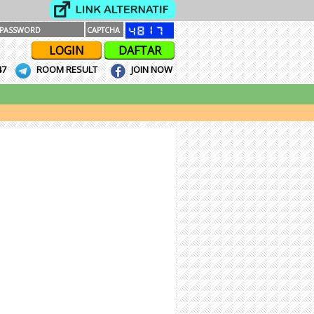
LOGIN
DAFTAR
47
ROOM RESULT
JOIN NOW