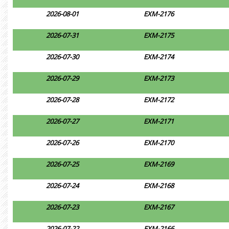
2026-08-01
EXM-2176
2026-07-31
EXM-2175
2026-07-30
EXM-2174
2026-07-29
EXM-2173
2026-07-28
EXM-2172
2026-07-27
EXM-2171
2026-07-26
EXM-2170
2026-07-25
EXM-2169
2026-07-24
EXM-2168
2026-07-23
EXM-2167
2026-07-22
EXM-2166