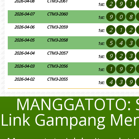
2026-04-08
CTM3-2061
2
9
1
1st:
2026-04-07
CTM3-2060
9
0
8
1st:
2026-04-06
CTM3-2059
2
1
2
1st:
2026-04-05
CTM3-2058
5
4
3
1st:
2026-04-04
CTM3-2057
9
2
3
1st:
2026-04-03
CTM3-2056
1
9
7
1st:
2026-04-02
CTM3-2055
4
3
9
1st:
MANGGATOTO: Si
Link Gampang Men