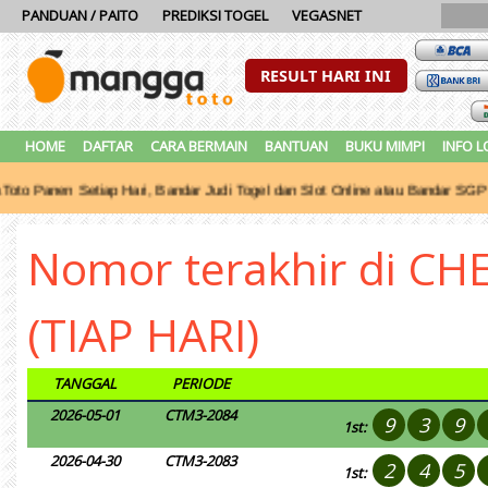
PANDUAN / PAITO
PREDIKSI TOGEL
VEGASNET
RESULT HARI INI
HOME
DAFTAR
CARA BERMAIN
BANTUAN
BUKU MIMPI
INFO 
nen Setiap Hari, Bandar Judi Togel dan Slot Online atau Bandar SGP Terp
Nomor terakhir di C
(TIAP HARI)
TANGGAL
PERIODE
2026-05-01
CTM3-2084
9
3
9
1st:
2026-04-30
CTM3-2083
2
4
5
1st: