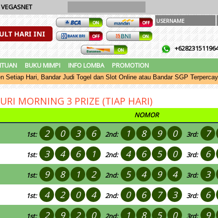
VEGASNET
ULT HARI INI
+62823151196
NTUAN
BUKU MIMPI
INFO LOMBA
PROMOTION
 Hari, Bandar Judi Togel dan Slot Online atau Bandar SGP Terpercaya
URI MORNING 3 PRIZE (TIAP HARI)
NOMOR
2
0
3
6
1
8
9
0
7
1st:
2nd:
3rd:
3
4
6
1
4
6
5
0
6
1st:
2nd:
3rd:
9
8
1
2
5
4
9
4
3
1st:
2nd:
3rd:
4
2
0
4
0
6
7
3
6
1st:
2nd:
3rd:
2
9
2
0
1
8
5
0
9
1st:
2nd:
3rd: