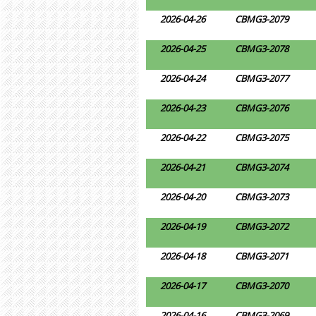
2026-04-26
CBMG3-2079
2026-04-25
CBMG3-2078
2026-04-24
CBMG3-2077
2026-04-23
CBMG3-2076
2026-04-22
CBMG3-2075
2026-04-21
CBMG3-2074
2026-04-20
CBMG3-2073
2026-04-19
CBMG3-2072
2026-04-18
CBMG3-2071
2026-04-17
CBMG3-2070
2026-04-16
CBMG3-2069