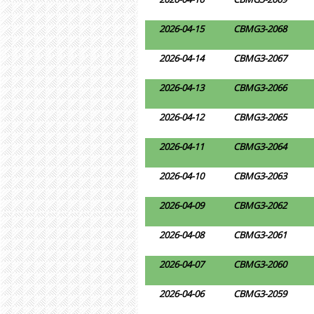
2026-04-15
CBMG3-2068
2026-04-14
CBMG3-2067
2026-04-13
CBMG3-2066
2026-04-12
CBMG3-2065
2026-04-11
CBMG3-2064
2026-04-10
CBMG3-2063
2026-04-09
CBMG3-2062
2026-04-08
CBMG3-2061
2026-04-07
CBMG3-2060
2026-04-06
CBMG3-2059