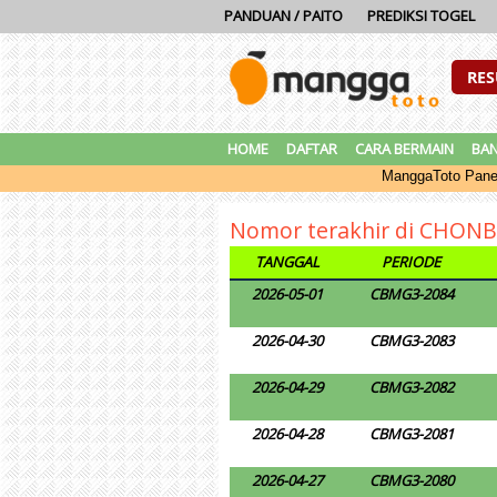
PANDUAN / PAITO
PREDIKSI TOGEL
RES
HOME
DAFTAR
CARA BERMAIN
BA
ManggaToto Panen Setiap
Nomor terakhir di CHONB
TANGGAL
PERIODE
2026-05-01
CBMG3-2084
2026-04-30
CBMG3-2083
2026-04-29
CBMG3-2082
2026-04-28
CBMG3-2081
2026-04-27
CBMG3-2080