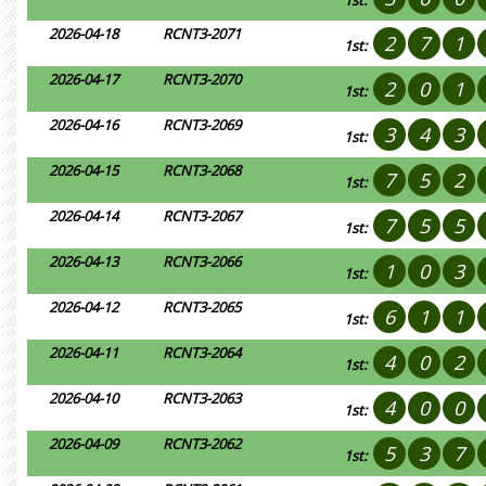
1st:
2026-04-18
RCNT3-2071
2
7
1
1st:
2026-04-17
RCNT3-2070
2
0
1
1st:
2026-04-16
RCNT3-2069
3
4
3
1st:
2026-04-15
RCNT3-2068
7
5
2
1st:
2026-04-14
RCNT3-2067
7
5
5
1st:
2026-04-13
RCNT3-2066
1
0
3
1st:
2026-04-12
RCNT3-2065
6
1
1
1st:
2026-04-11
RCNT3-2064
4
0
2
1st:
2026-04-10
RCNT3-2063
4
0
0
1st:
2026-04-09
RCNT3-2062
5
3
7
1st: