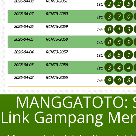
2026-04-08
RCNT3-2061
2
2
5
1st:
2026-04-07
RCNT3-2060
3
7
0
1st:
2026-04-06
RCNT3-2059
0
1
3
1st:
2026-04-05
RCNT3-2058
8
5
9
1st:
2026-04-04
RCNT3-2057
8
5
1
1st:
2026-04-03
RCNT3-2056
3
4
4
1st:
2026-04-02
RCNT3-2055
9
0
8
1st:
MANGGATOTO: Si
Link Gampang Men