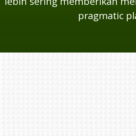
lebih sering memberikan m
pragmatic p