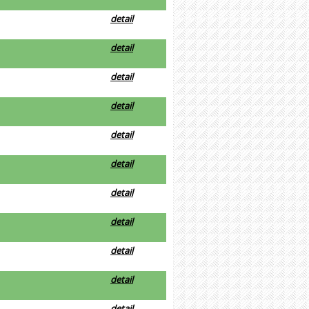
detail
detail
detail
detail
detail
detail
detail
detail
detail
detail
detail