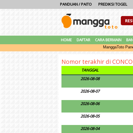
PANDUAN / PAITO
PREDIKSI TOGEL
RES
HOME
DAFTAR
CARA BERMAIN
BA
ManggaToto Panen Setia
Nomor terakhir di CONCO
TANGGAL
2026-08-08
2026-08-07
2026-08-06
2026-08-05
2026-08-04