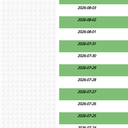
2026-08-03
2026-08-02
2026-08-01
2026-07-31
2026-07-30
2026-07-29
2026-07-28
2026-07-27
2026-07-26
2026-07-25
2026-07-24