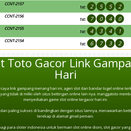
CCNT-2157
2
5
5
2
1st:
CCNT-2156
7
0
4
0
1st:
CCNT-2155
4
3
4
1
1st:
CCNT-2154
6
7
3
2
1st:
t Toto Gacor Link Gampa
Hari
rcaya link gampang menang hari ini, agen slot dan bandar togel online terk
yang tidak di miliki oleh situs bettingan online lain nya. manggatoto mem
menyediakan game slot online tergacor hari ini.
an paling sukses di bandingkan dengan situs lainnya, menawarkan bett
terekap di alamat gmail pemain.
agi para sloter indonesia untuk bermain slot online disini, slot gacor y