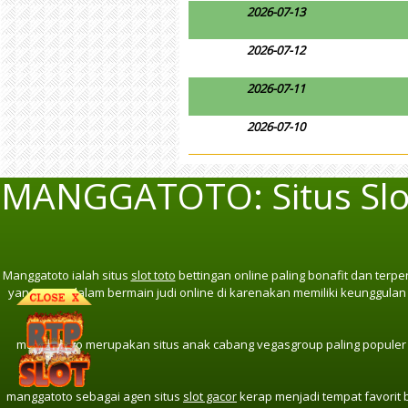
2026-07-13
2026-07-12
2026-07-11
2026-07-10
MANGGATOTO: Situs Slo
Manggatoto ialah situs
slot toto
bettingan online paling bonafit dan terpe
yang tepat dalam bermain judi online di karenakan memiliki keunggulan 
manggatoto merupakan situs anak cabang vegasgroup paling populer d
manggatoto sebagai agen situs
slot gacor
kerap menjadi tempat favorit b