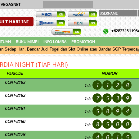
VEGASNET
ULT HARI INI
+62823151196
NTUAN
BUKU MIMPI
INFO LOMBA
PROMOTION
p Hari, Bandar Judi Togel dan Slot Online atau Bandar SGP Terpercaya
RDIA NIGHT (TIAP HARI)
PERIODE
NOMOR
CCNT-2183
1
1
2
8
1st:
CCNT-2182
7
5
3
9
1st:
CCNT-2181
5
8
9
4
1st:
CCNT-2180
8
5
0
0
1st:
CCNT-2179
4
0
1
5
1st: