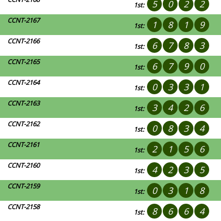
5
0
2
2
1st:
CCNT-2167
1
8
1
9
1st:
CCNT-2166
6
7
8
3
1st:
CCNT-2165
6
7
9
0
1st:
CCNT-2164
0
3
3
1
1st:
CCNT-2163
3
4
2
6
1st:
CCNT-2162
0
8
3
4
1st:
CCNT-2161
2
1
5
6
1st:
CCNT-2160
4
2
3
5
1st:
CCNT-2159
0
3
1
8
1st:
CCNT-2158
8
6
6
4
1st: