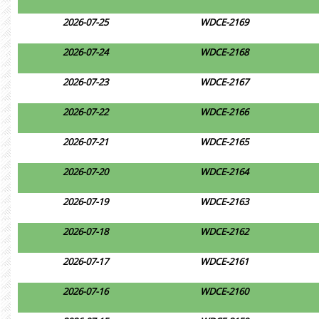
2026-07-25
WDCE-2169
2026-07-24
WDCE-2168
2026-07-23
WDCE-2167
2026-07-22
WDCE-2166
2026-07-21
WDCE-2165
2026-07-20
WDCE-2164
2026-07-19
WDCE-2163
2026-07-18
WDCE-2162
2026-07-17
WDCE-2161
2026-07-16
WDCE-2160