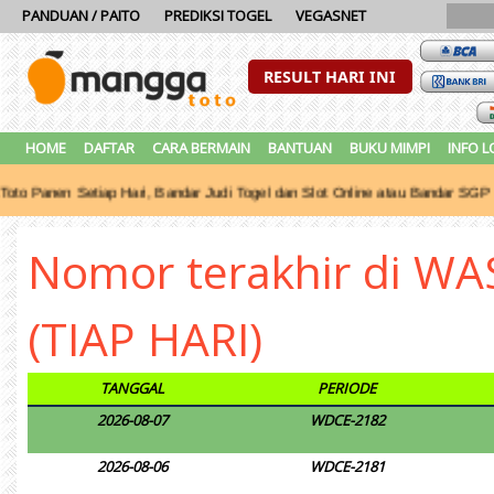
PANDUAN / PAITO
PREDIKSI TOGEL
VEGASNET
RESULT HARI INI
HOME
DAFTAR
CARA BERMAIN
BANTUAN
BUKU MIMPI
INFO 
en Setiap Hari, Bandar Judi Togel dan Slot Online atau Bandar SGP Terp
Nomor terakhir di 
(TIAP HARI)
TANGGAL
PERIODE
2026-08-07
WDCE-2182
2026-08-06
WDCE-2181