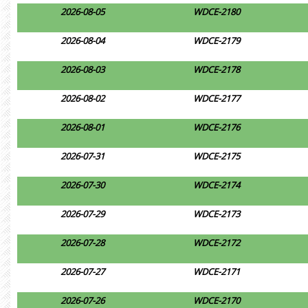
2026-08-05
WDCE-2180
2026-08-04
WDCE-2179
2026-08-03
WDCE-2178
2026-08-02
WDCE-2177
2026-08-01
WDCE-2176
2026-07-31
WDCE-2175
2026-07-30
WDCE-2174
2026-07-29
WDCE-2173
2026-07-28
WDCE-2172
2026-07-27
WDCE-2171
2026-07-26
WDCE-2170