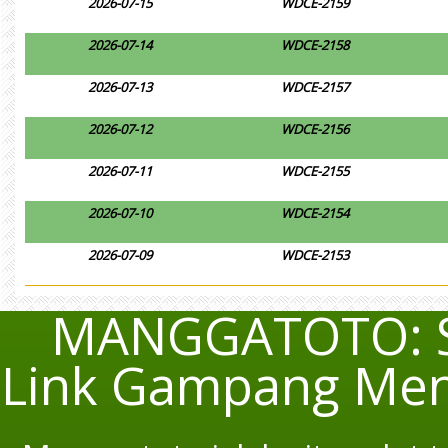
2026-07-15
WDCE-2159
2026-07-14
WDCE-2158
2026-07-13
WDCE-2157
2026-07-12
WDCE-2156
2026-07-11
WDCE-2155
2026-07-10
WDCE-2154
2026-07-09
WDCE-2153
MANGGATOTO: Si
Link Gampang Men