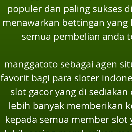
populer dan paling sukses d
menawarkan bettingan yang l
semua pembelian anda te
manggatoto sebagai agen si
favorit bagi para sloter indone
slot gacor yang di sediaka
lebih banyak memberikan 
kepada semua member slot y