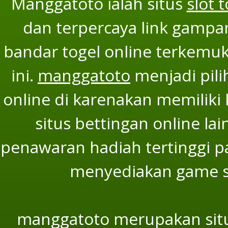
Manggatoto ialah situs
slot 
dan terpercaya link gampan
bandar togel online terkemuka
ini.
manggatoto
menjadi pili
online di karenakan memiliki 
situs bettingan online l
penawaran hadiah tertinggi p
menyediakan game slo
manggatoto merupakan situ