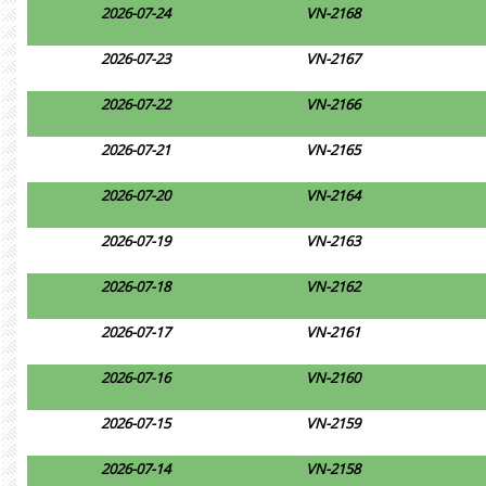
2026-07-24
VN-2168
2026-07-23
VN-2167
2026-07-22
VN-2166
2026-07-21
VN-2165
2026-07-20
VN-2164
2026-07-19
VN-2163
2026-07-18
VN-2162
2026-07-17
VN-2161
2026-07-16
VN-2160
2026-07-15
VN-2159
2026-07-14
VN-2158