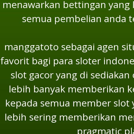
menawarkan bettingan yang l
semua pembelian anda te
manggatoto sebagai agen si
favorit bagi para sloter indone
slot gacor yang di sediaka
lebih banyak memberikan 
kepada semua member slot y
lebih sering memberikan m
pragmatic p